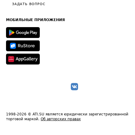
Полезное по перевозкам
Общие положения
ЗАДАТЬ ВОПРОС
Часто задаваемые вопросы (FAQ)
Карта сайта
Техническая информация
МОБИЛЬНЫЕ ПРИЛОЖЕНИЯ
1998-2026
© ATI.SU является юридически зарегистрированной
торговой маркой.
Об авторских правах