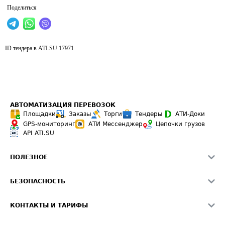
Поделиться
ID тендера в ATI.SU
17971
АВТОМАТИЗАЦИЯ ПЕРЕВОЗОК
Площадки
Заказы
Торги
Тендеры
АТИ-Доки
GPS-мониторинг
АТИ Мессенджер
Цепочки грузов
API ATI.SU
ПОЛЕЗНОЕ
Расчет расстояний
БЕЗОПАСНОСТЬ
Академия ATI.SU
ATI.SU о безопасности
Звезды ATI.SU на вашем сайте
КОНТАКТЫ И ТАРИФЫ
Памятка по проверке контрагентов
Индекс ATI.SU FTL РФ
О системе ATI.SU