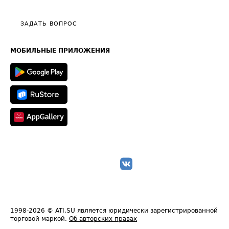
Видео по работе с ATI.SU
Политика конфиденциальности
Полезное по перевозкам
Общие положения
ЗАДАТЬ ВОПРОС
Часто задаваемые вопросы (FAQ)
Карта сайта
Техническая информация
МОБИЛЬНЫЕ ПРИЛОЖЕНИЯ
1998-2026
© ATI.SU является юридически зарегистрированной
торговой маркой.
Об авторских правах