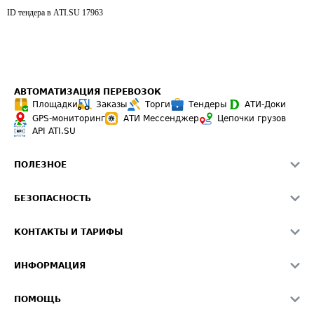
ID тендера в ATI.SU
17963
АВТОМАТИЗАЦИЯ ПЕРЕВОЗОК
Площадки
Заказы
Торги
Тендеры
АТИ-Доки
GPS-мониторинг
АТИ Мессенджер
Цепочки грузов
API ATI.SU
ПОЛЕЗНОЕ
Расчет расстояний
БЕЗОПАСНОСТЬ
Академия ATI.SU
ATI.SU о безопасности
Звезды ATI.SU на вашем сайте
КОНТАКТЫ И ТАРИФЫ
Памятка по проверке контрагентов
Индекс ATI.SU FTL РФ
О системе ATI.SU
Светофор+
Средние ставки
ИНФОРМАЦИЯ
Контактная информация
Страхование
Выгодные направления
Блог
Реклама на сайте
О формировании Паспорта
ПОМОЩЬ
Эксклюзивные материалы
Тарифы