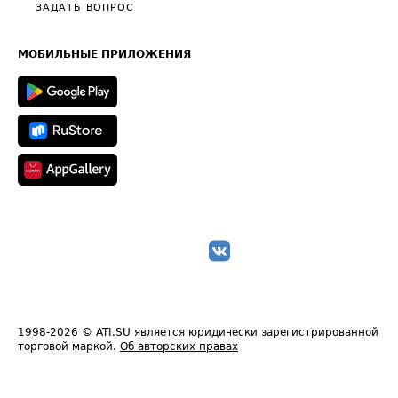
Полезное по перевозкам
Общие положения
ЗАДАТЬ ВОПРОС
Часто задаваемые вопросы (FAQ)
Карта сайта
Техническая информация
МОБИЛЬНЫЕ ПРИЛОЖЕНИЯ
1998-2026
© ATI.SU является юридически зарегистрированной
торговой маркой.
Об авторских правах