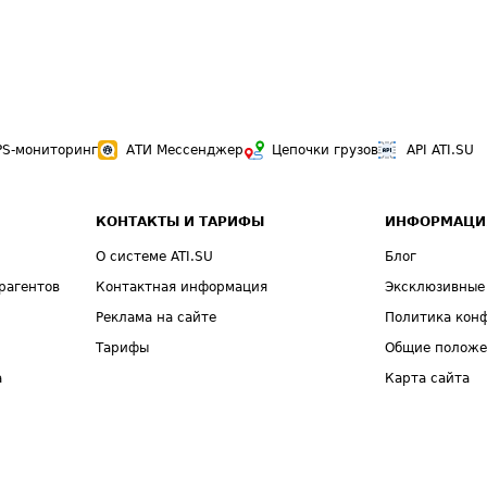
PS-мониторинг
АТИ Мессенджер
Цепочки грузов
API ATI.SU
КОНТАКТЫ И ТАРИФЫ
ИНФОРМАЦИ
О системе ATI.SU
Блог
рагентов
Контактная информация
Эксклюзивные
Реклама на сайте
Политика кон
Тарифы
Общие полож
а
Карта сайта