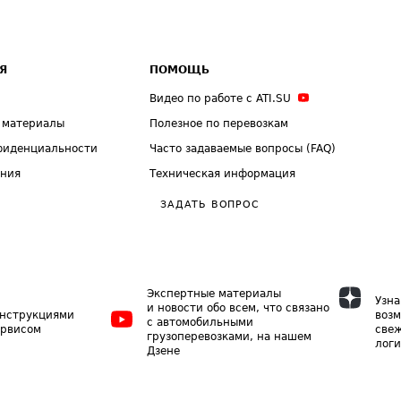
Я
ПОМОЩЬ
Видео по работе с ATI.SU
 материалы
Полезное по перевозкам
фиденциальности
Часто задаваемые вопросы (FAQ)
ения
Техническая информация
ЗАДАТЬ ВОПРОС
Экспертные материалы
Узна
и новости обо всем, что связано
инструкциями
возм
с автомобильными
ервисом
свеж
грузоперевозками, на нашем
логи
Дзене