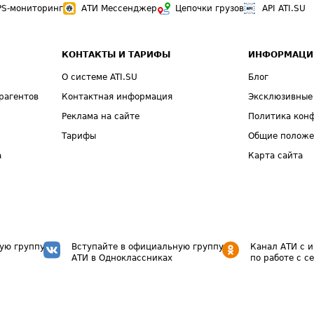
PS-мониторинг
АТИ Мессенджер
Цепочки грузов
API ATI.SU
КОНТАКТЫ И ТАРИФЫ
ИНФОРМАЦИ
О системе ATI.SU
Блог
рагентов
Контактная информация
Эксклюзивные
Реклама на сайте
Политика кон
Тарифы
Общие полож
а
Карта сайта
ую группу
Вступайте в официальную группу
Канал АТИ с 
АТИ в Одноклассниках
по работе с с