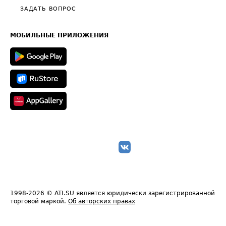
Полезное по перевозкам
Общие положения
ЗАДАТЬ ВОПРОС
Часто задаваемые вопросы (FAQ)
Карта сайта
Техническая информация
МОБИЛЬНЫЕ ПРИЛОЖЕНИЯ
1998-2026
© ATI.SU является юридически зарегистрированной
торговой маркой.
Об авторских правах