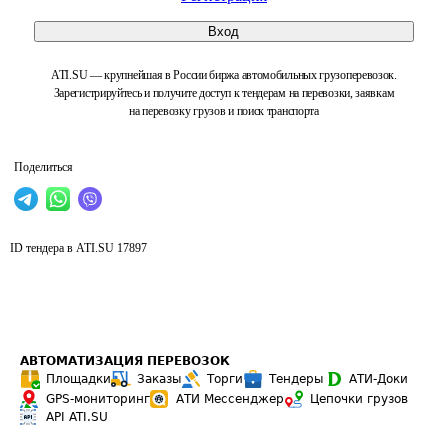
Вход
ATI.SU — крупнейшая в России биржа автомобильных грузоперевозок.
Зарегистрируйтесь и получите доступ к тендерам на перевозки, заявкам
на перевозку грузов и поиск транспорта
Поделиться
ID тендера в ATI.SU
17897
АВТОМАТИЗАЦИЯ ПЕРЕВОЗОК
Площадки
Заказы
Торги
Тендеры
АТИ-Доки
GPS-мониторинг
АТИ Мессенджер
Цепочки грузов
API ATI.SU