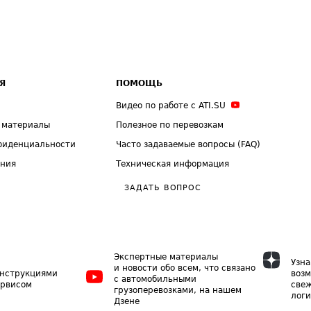
Я
ПОМОЩЬ
Видео по работе с ATI.SU
 материалы
Полезное по перевозкам
фиденциальности
Часто задаваемые вопросы (FAQ)
ения
Техническая информация
ЗАДАТЬ ВОПРОС
Экспертные материалы
Узна
и новости обо всем, что связано
инструкциями
возм
с автомобильными
ервисом
свеж
грузоперевозками, на нашем
логи
Дзене