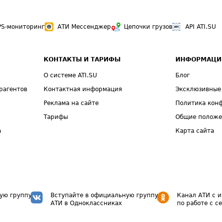
PS-мониторинг
АТИ Мессенджер
Цепочки грузов
API ATI.SU
КОНТАКТЫ И ТАРИФЫ
ИНФОРМАЦИ
О системе ATI.SU
Блог
рагентов
Контактная информация
Эксклюзивные
Реклама на сайте
Политика кон
Тарифы
Общие полож
а
Карта сайта
ую группу
Вступайте в официальную группу
Канал АТИ с 
АТИ в Одноклассниках
по работе с с