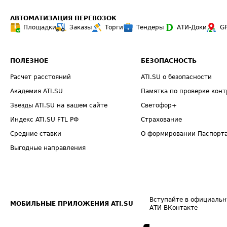
АВТОМАТИЗАЦИЯ ПЕРЕВОЗОК
Площадки
Заказы
Торги
Тендеры
АТИ-Доки
G
ПОЛЕЗНОЕ
БЕЗОПАСНОСТЬ
Расчет расстояний
ATI.SU о безопасности
Академия ATI.SU
Памятка по проверке конт
Звезды ATI.SU на вашем сайте
Светофор+
Индекс ATI.SU FTL РФ
Страхование
Средние ставки
О формировании Паспорт
Выгодные направления
Вступайте в официальн
МОБИЛЬНЫЕ ПРИЛОЖЕНИЯ ATI.SU
АТИ ВКонтакте