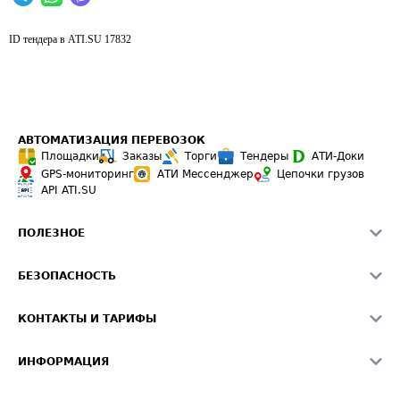
ID тендера в ATI.SU
17832
АВТОМАТИЗАЦИЯ ПЕРЕВОЗОК
Площадки
Заказы
Торги
Тендеры
АТИ-Доки
GPS-мониторинг
АТИ Мессенджер
Цепочки грузов
API ATI.SU
ПОЛЕЗНОЕ
Расчет расстояний
БЕЗОПАСНОСТЬ
Академия ATI.SU
ATI.SU о безопасности
Звезды ATI.SU на вашем сайте
КОНТАКТЫ И ТАРИФЫ
Памятка по проверке контрагентов
Индекс ATI.SU FTL РФ
О системе ATI.SU
Светофор+
Средние ставки
ИНФОРМАЦИЯ
Контактная информация
Страхование
Выгодные направления
Блог
Реклама на сайте