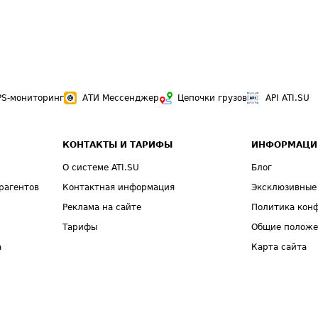
PS-мониторинг
АТИ Мессенджер
Цепочки грузов
API ATI.SU
КОНТАКТЫ И ТАРИФЫ
ИНФОРМАЦИ
О системе ATI.SU
Блог
рагентов
Контактная информация
Эксклюзивные
Реклама на сайте
Политика кон
Тарифы
Общие полож
а
Карта сайта