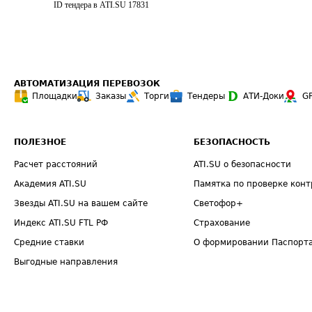
ID тендера в ATI.SU
17831
АВТОМАТИЗАЦИЯ ПЕРЕВОЗОК
Площадки
Заказы
Торги
Тендеры
АТИ-Доки
G
ПОЛЕЗНОЕ
БЕЗОПАСНОСТЬ
Расчет расстояний
ATI.SU о безопасности
Академия ATI.SU
Памятка по проверке конт
Звезды ATI.SU на вашем сайте
Светофор+
Индекс ATI.SU FTL РФ
Страхование
Средние ставки
О формировании Паспорт
Выгодные направления