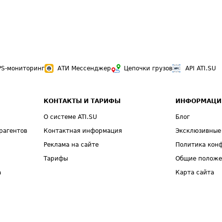
PS-мониторинг
АТИ Мессенджер
Цепочки грузов
API ATI.SU
КОНТАКТЫ И ТАРИФЫ
ИНФОРМАЦИ
О системе ATI.SU
Блог
рагентов
Контактная информация
Эксклюзивные
Реклама на сайте
Политика кон
Тарифы
Общие полож
а
Карта сайта