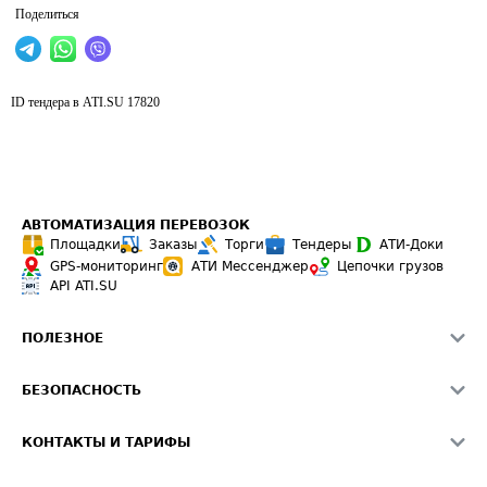
Поделиться
ID тендера в ATI.SU
17820
АВТОМАТИЗАЦИЯ ПЕРЕВОЗОК
Площадки
Заказы
Торги
Тендеры
АТИ-Доки
GPS-мониторинг
АТИ Мессенджер
Цепочки грузов
API ATI.SU
ПОЛЕЗНОЕ
Расчет расстояний
БЕЗОПАСНОСТЬ
Академия ATI.SU
ATI.SU о безопасности
Звезды ATI.SU на вашем сайте
КОНТАКТЫ И ТАРИФЫ
Памятка по проверке контрагентов
Индекс ATI.SU FTL РФ
О системе ATI.SU
Светофор+