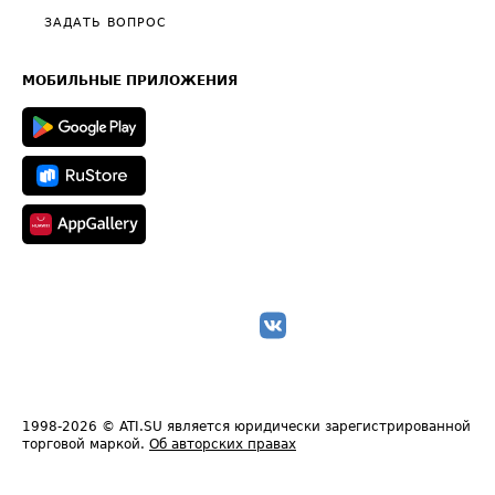
Полезное по перевозкам
Общие положения
ЗАДАТЬ ВОПРОС
Часто задаваемые вопросы (FAQ)
Карта сайта
Техническая информация
МОБИЛЬНЫЕ ПРИЛОЖЕНИЯ
1998-2026
© ATI.SU является юридически зарегистрированной
торговой маркой.
Об авторских правах