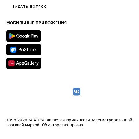
Полезное по перевозкам
Общие положения
ЗАДАТЬ ВОПРОС
Часто задаваемые вопросы (FAQ)
Карта сайта
Техническая информация
МОБИЛЬНЫЕ ПРИЛОЖЕНИЯ
1998-2026
© ATI.SU является юридически зарегистрированной
торговой маркой.
Об авторских правах