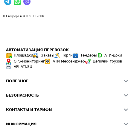
ID тендера в ATI.SU
17806
АВТОМАТИЗАЦИЯ ПЕРЕВОЗОК
Площадки
Заказы
Торги
Тендеры
АТИ-Доки
GPS-мониторинг
АТИ Мессенджер
Цепочки грузов
API ATI.SU
ПОЛЕЗНОЕ
Расчет расстояний
БЕЗОПАСНОСТЬ
Академия ATI.SU
ATI.SU о безопасности
Звезды ATI.SU на вашем сайте
КОНТАКТЫ И ТАРИФЫ
Памятка по проверке контрагентов
Индекс ATI.SU FTL РФ
О системе ATI.SU
Светофор+
Средние ставки
ИНФОРМАЦИЯ
Контактная информация
Страхование
Выгодные направления
Блог