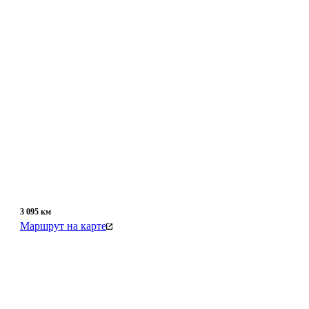
3 095
км
Маршрут на карте