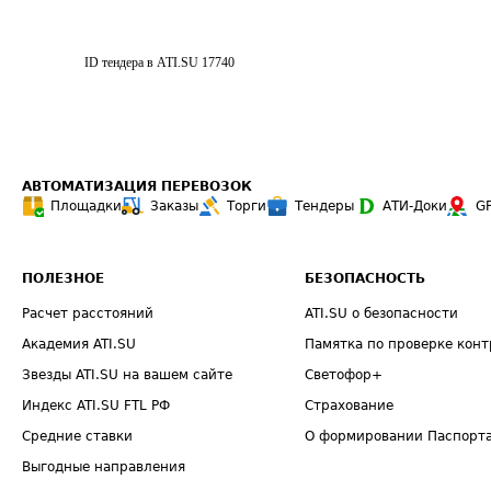
ID тендера в ATI.SU
17740
АВТОМАТИЗАЦИЯ ПЕРЕВОЗОК
Площадки
Заказы
Торги
Тендеры
АТИ-Доки
G
ПОЛЕЗНОЕ
БЕЗОПАСНОСТЬ
Расчет расстояний
ATI.SU о безопасности
Академия ATI.SU
Памятка по проверке конт
Звезды ATI.SU на вашем сайте
Светофор+
Индекс ATI.SU FTL РФ
Страхование
Средние ставки
О формировании Паспорт
Выгодные направления