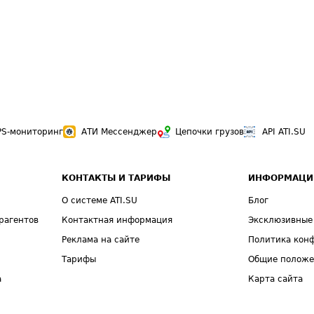
PS-мониторинг
АТИ Мессенджер
Цепочки грузов
API ATI.SU
КОНТАКТЫ И ТАРИФЫ
ИНФОРМАЦИ
О системе ATI.SU
Блог
рагентов
Контактная информация
Эксклюзивные
Реклама на сайте
Политика кон
Тарифы
Общие полож
а
Карта сайта