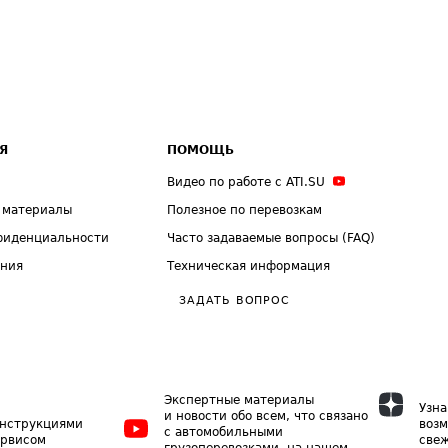
Я
ПОМОЩЬ
Видео по работе с ATI.SU
 материалы
Полезное по перевозкам
фиденциальности
Часто задаваемые вопросы (FAQ)
ения
Техническая информация
ЗАДАТЬ ВОПРОС
Экспертные материалы
Узна
и новости обо всем, что связано
инструкциями
возм
с автомобильными
ервисом
свеж