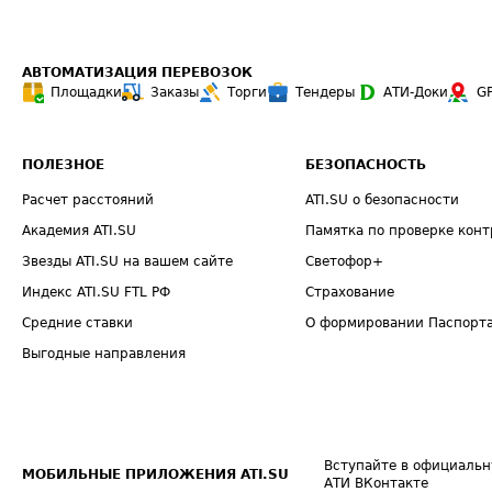
АВТОМАТИЗАЦИЯ ПЕРЕВОЗОК
Площадки
Заказы
Торги
Тендеры
АТИ-Доки
G
ПОЛЕЗНОЕ
БЕЗОПАСНОСТЬ
Расчет расстояний
ATI.SU о безопасности
Академия ATI.SU
Памятка по проверке конт
Звезды ATI.SU на вашем сайте
Светофор+
Индекс ATI.SU FTL РФ
Страхование
Средние ставки
О формировании Паспорт
Выгодные направления
Вступайте в официальн
МОБИЛЬНЫЕ ПРИЛОЖЕНИЯ ATI.SU
АТИ ВКонтакте