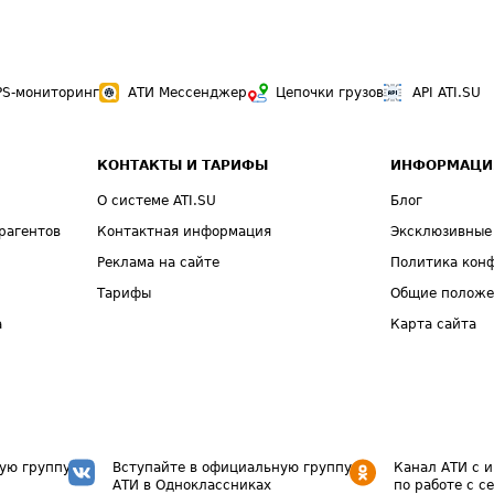
PS-мониторинг
АТИ Мессенджер
Цепочки грузов
API ATI.SU
КОНТАКТЫ И ТАРИФЫ
ИНФОРМАЦИ
О системе ATI.SU
Блог
рагентов
Контактная информация
Эксклюзивные
Реклама на сайте
Политика кон
Тарифы
Общие полож
а
Карта сайта
ую группу
Вступайте в официальную группу
Канал АТИ с 
АТИ в Одноклассниках
по работе с с