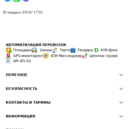
ID тендера в ATI.SU
17716
АВТОМАТИЗАЦИЯ ПЕРЕВОЗОК
Площадки
Заказы
Торги
Тендеры
АТИ-Доки
GPS-мониторинг
АТИ Мессенджер
Цепочки грузов
API ATI.SU
ПОЛЕЗНОЕ
Расчет расстояний
БЕЗОПАСНОСТЬ
Академия ATI.SU
ATI.SU о безопасности
Звезды ATI.SU на вашем сайте
КОНТАКТЫ И ТАРИФЫ
Памятка по проверке контрагентов
Индекс ATI.SU FTL РФ
О системе ATI.SU
Светофор+
Средние ставки
ИНФОРМАЦИЯ
Контактная информация
Страхование
Выгодные направления
Блог
Реклама на сайте