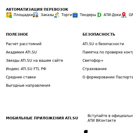
АВТОМАТИЗАЦИЯ ПЕРЕВОЗОК
Площадки
Заказы
Торги
Тендеры
АТИ-Доки
G
ПОЛЕЗНОЕ
БЕЗОПАСНОСТЬ
Расчет расстояний
ATI.SU о безопасности
Академия ATI.SU
Памятка по проверке конт
Звезды ATI.SU на вашем сайте
Светофор+
Индекс ATI.SU FTL РФ
Страхование
Средние ставки
О формировании Паспорт
Выгодные направления
Вступайте в официальн
МОБИЛЬНЫЕ ПРИЛОЖЕНИЯ ATI.SU
АТИ ВКонтакте