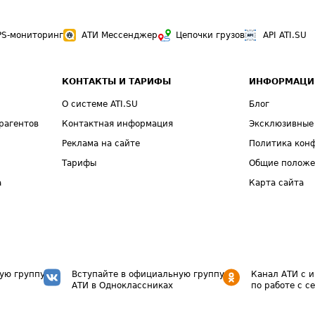
PS-мониторинг
АТИ Мессенджер
Цепочки грузов
API ATI.SU
КОНТАКТЫ И ТАРИФЫ
ИНФОРМАЦИ
О системе ATI.SU
Блог
рагентов
Контактная информация
Эксклюзивные
Реклама на сайте
Политика кон
Тарифы
Общие полож
а
Карта сайта
ую группу
Вступайте в официальную группу
Канал АТИ с 
АТИ в Одноклассниках
по работе с с