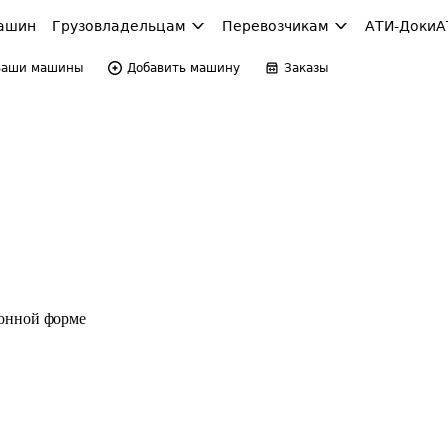
ашин
Грузовладельцам
Перевозчикам
АТИ-Доки
А
Ваши машины
Добавить машину
Заказы
ронной форме