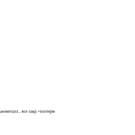
нометалл., все закр.+изотерм