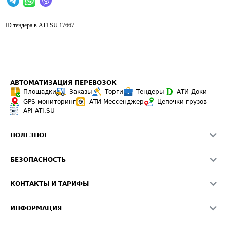
ID тендера в ATI.SU
17667
АВТОМАТИЗАЦИЯ ПЕРЕВОЗОК
Площадки
Заказы
Торги
Тендеры
АТИ-Доки
GPS-мониторинг
АТИ Мессенджер
Цепочки грузов
API ATI.SU
ПОЛЕЗНОЕ
Расчет расстояний
БЕЗОПАСНОСТЬ
Академия ATI.SU
ATI.SU о безопасности
Звезды ATI.SU на вашем сайте
КОНТАКТЫ И ТАРИФЫ
Памятка по проверке контрагентов
Индекс ATI.SU FTL РФ
О системе ATI.SU
Светофор+
Средние ставки
ИНФОРМАЦИЯ
Контактная информация
Страхование
Выгодные направления
Блог