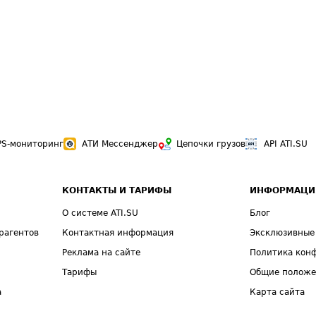
PS-мониторинг
АТИ Мессенджер
Цепочки грузов
API ATI.SU
КОНТАКТЫ И ТАРИФЫ
ИНФОРМАЦИ
О системе ATI.SU
Блог
рагентов
Контактная информация
Эксклюзивные
Реклама на сайте
Политика кон
Тарифы
Общие полож
а
Карта сайта