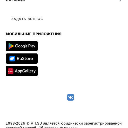
Эксклюзивные материалы
Тарифы
Видео по работе с ATI.SU
Политика конфиденциальности
Полезное по перевозкам
Общие положения
ЗАДАТЬ ВОПРОС
Часто задаваемые вопросы (FAQ)
Карта сайта
Техническая информация
МОБИЛЬНЫЕ ПРИЛОЖЕНИЯ
1998-2026
© ATI.SU является юридически зарегистрированной