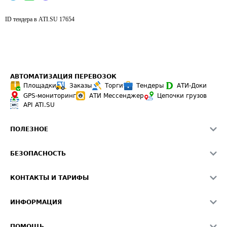
ID тендера в ATI.SU
17654
АВТОМАТИЗАЦИЯ ПЕРЕВОЗОК
Площадки
Заказы
Торги
Тендеры
АТИ-Доки
GPS-мониторинг
АТИ Мессенджер
Цепочки грузов
API ATI.SU
ПОЛЕЗНОЕ
Расчет расстояний
БЕЗОПАСНОСТЬ
Академия ATI.SU
ATI.SU о безопасности
Звезды ATI.SU на вашем сайте
КОНТАКТЫ И ТАРИФЫ
Памятка по проверке контрагентов
Индекс ATI.SU FTL РФ
О системе ATI.SU
Светофор+
Средние ставки
ИНФОРМАЦИЯ
Контактная информация
Страхование
Выгодные направления
Блог
Реклама на сайте
О формировании Паспорта
ПОМОЩЬ