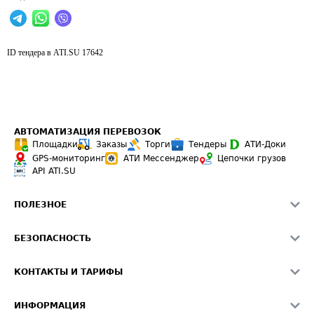
ID тендера в ATI.SU
17642
АВТОМАТИЗАЦИЯ ПЕРЕВОЗОК
Площадки
Заказы
Торги
Тендеры
АТИ-Доки
GPS-мониторинг
АТИ Мессенджер
Цепочки грузов
API ATI.SU
ПОЛЕЗНОЕ
Расчет расстояний
БЕЗОПАСНОСТЬ
Академия ATI.SU
ATI.SU о безопасности
Звезды ATI.SU на вашем сайте
КОНТАКТЫ И ТАРИФЫ
Памятка по проверке контрагентов
Индекс ATI.SU FTL РФ
О системе ATI.SU
Светофор+
Средние ставки
ИНФОРМАЦИЯ