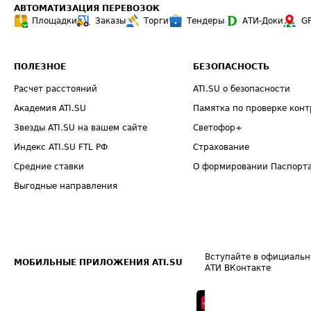
АВТОМАТИЗАЦИЯ ПЕРЕВОЗОК
Площадки
Заказы
Торги
Тендеры
АТИ-Доки
G
ПОЛЕЗНОЕ
БЕЗОПАСНОСТЬ
Расчет расстояний
ATI.SU о безопасности
Академия ATI.SU
Памятка по проверке конт
Звезды ATI.SU на вашем сайте
Светофор+
Индекс ATI.SU FTL РФ
Страхование
Средние ставки
О формировании Паспорт
Выгодные направления
Вступайте в официальн
МОБИЛЬНЫЕ ПРИЛОЖЕНИЯ ATI.SU
АТИ ВКонтакте