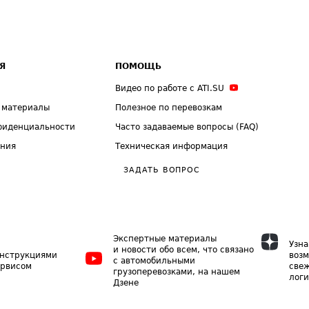
Я
ПОМОЩЬ
Видео по работе с ATI.SU
 материалы
Полезное по перевозкам
фиденциальности
Часто задаваемые вопросы (FAQ)
ения
Техническая информация
ЗАДАТЬ ВОПРОС
Экспертные материалы
Узна
и новости обо всем, что связано
инструкциями
возм
с автомобильными
ервисом
свеж
грузоперевозками, на нашем
логи
Дзене