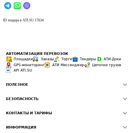
ID тендера в ATI.SU
17634
АВТОМАТИЗАЦИЯ ПЕРЕВОЗОК
Площадки
Заказы
Торги
Тендеры
АТИ-Доки
GPS-мониторинг
АТИ Мессенджер
Цепочки грузов
API ATI.SU
ПОЛЕЗНОЕ
Расчет расстояний
БЕЗОПАСНОСТЬ
Академия ATI.SU
ATI.SU о безопасности
Звезды ATI.SU на вашем сайте
КОНТАКТЫ И ТАРИФЫ
Памятка по проверке контрагентов
Индекс ATI.SU FTL РФ
О системе ATI.SU
Светофор+
Средние ставки
ИНФОРМАЦИЯ
Контактная информация