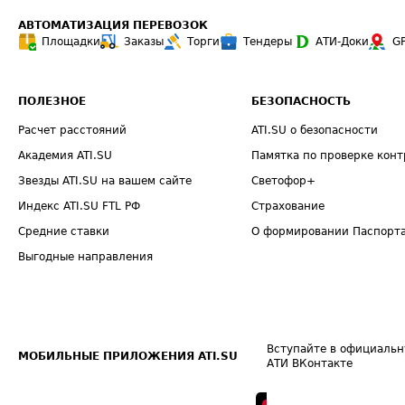
АВТОМАТИЗАЦИЯ ПЕРЕВОЗОК
Площадки
Заказы
Торги
Тендеры
АТИ-Доки
G
ПОЛЕЗНОЕ
БЕЗОПАСНОСТЬ
Расчет расстояний
ATI.SU о безопасности
Академия ATI.SU
Памятка по проверке конт
Звезды ATI.SU на вашем сайте
Светофор+
Индекс ATI.SU FTL РФ
Страхование
Средние ставки
О формировании Паспорт
Выгодные направления
Вступайте в официальн
МОБИЛЬНЫЕ ПРИЛОЖЕНИЯ ATI.SU
АТИ ВКонтакте