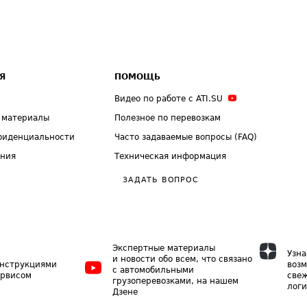
Я
ПОМОЩЬ
Видео по работе с ATI.SU
 материалы
Полезное по перевозкам
фиденциальности
Часто задаваемые вопросы (FAQ)
ения
Техническая информация
ЗАДАТЬ ВОПРОС
Экспертные материалы
Узна
и новости обо всем, что связано
инструкциями
возм
с автомобильными
ервисом
свеж
грузоперевозками, на нашем
логи
Дзене