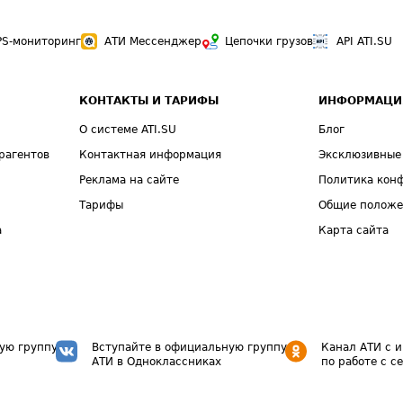
PS-мониторинг
АТИ Мессенджер
Цепочки грузов
API ATI.SU
КОНТАКТЫ И ТАРИФЫ
ИНФОРМАЦИ
О системе ATI.SU
Блог
рагентов
Контактная информация
Эксклюзивные
Реклама на сайте
Политика кон
Тарифы
Общие полож
а
Карта сайта
ую группу
Вступайте в официальную группу
Канал АТИ с 
АТИ в Одноклассниках
по работе с с