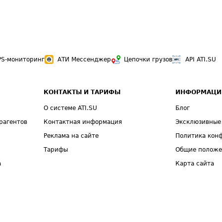
PS-мониторинг
АТИ Мессенджер
Цепочки грузов
API ATI.SU
КОНТАКТЫ И ТАРИФЫ
ИНФОРМАЦИ
О системе ATI.SU
Блог
рагентов
Контактная информация
Эксклюзивные
Реклама на сайте
Политика кон
Тарифы
Общие полож
а
Карта сайта