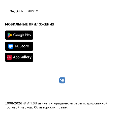
Видео по работе с ATI.SU
Политика конфиденциальности
Полезное по перевозкам
Общие положения
ЗАДАТЬ ВОПРОС
Часто задаваемые вопросы (FAQ)
Карта сайта
Техническая информация
МОБИЛЬНЫЕ ПРИЛОЖЕНИЯ
1998-2026
© ATI.SU является юридически зарегистрированной
торговой маркой.
Об авторских правах