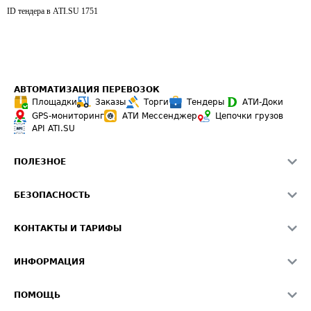
ID тендера в ATI.SU
1751
АВТОМАТИЗАЦИЯ ПЕРЕВОЗОК
Площадки
Заказы
Торги
Тендеры
АТИ-Доки
GPS-мониторинг
АТИ Мессенджер
Цепочки грузов
API ATI.SU
ПОЛЕЗНОЕ
Расчет расстояний
БЕЗОПАСНОСТЬ
Академия ATI.SU
ATI.SU о безопасности
Звезды ATI.SU на вашем сайте
КОНТАКТЫ И ТАРИФЫ
Памятка по проверке контрагентов
Индекс ATI.SU FTL РФ
О системе ATI.SU
Светофор+
Средние ставки
ИНФОРМАЦИЯ
Контактная информация
Страхование
Выгодные направления
Блог
Реклама на сайте
О формировании Паспорта
ПОМОЩЬ
Эксклюзивные материалы
Тарифы