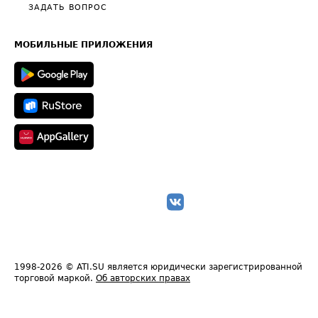
Полезное по перевозкам
Общие положения
ЗАДАТЬ ВОПРОС
Часто задаваемые вопросы (FAQ)
Карта сайта
Техническая информация
МОБИЛЬНЫЕ ПРИЛОЖЕНИЯ
1998-2026
© ATI.SU является юридически зарегистрированной
торговой маркой.
Об авторских правах