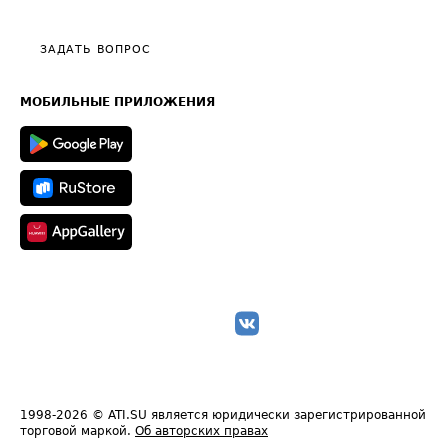
Тарифы
Видео по работе с ATI.SU
Политика конфиденциальности
Полезное по перевозкам
Общие положения
ЗАДАТЬ ВОПРОС
Часто задаваемые вопросы (FAQ)
Карта сайта
Техническая информация
МОБИЛЬНЫЕ ПРИЛОЖЕНИЯ
1998-2026
© ATI.SU является юридически зарегистрированной
торговой маркой.
Об авторских правах