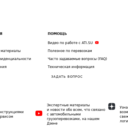
Я
ПОМОЩЬ
Видео по работе с ATI.SU
 материалы
Полезное по перевозкам
фиденциальности
Часто задаваемые вопросы (FAQ)
ения
Техническая информация
ЗАДАТЬ ВОПРОС
Экспертные материалы
Узна
и новости обо всем, что связано
инструкциями
возм
с автомобильными
ервисом
свеж
грузоперевозками, на нашем
логи
Дзене