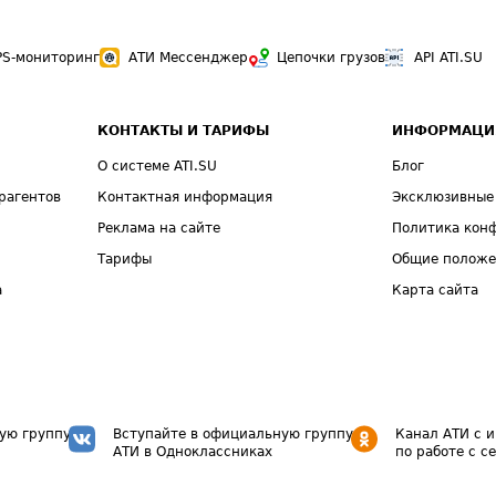
PS-мониторинг
АТИ Мессенджер
Цепочки грузов
API ATI.SU
КОНТАКТЫ И ТАРИФЫ
ИНФОРМАЦИ
О системе ATI.SU
Блог
рагентов
Контактная информация
Эксклюзивные
Реклама на сайте
Политика кон
Тарифы
Общие полож
а
Карта сайта
ую группу
Вступайте в официальную группу
Канал АТИ с 
АТИ в Одноклассниках
по работе с с