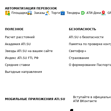
АВТОМАТИЗАЦИЯ ПЕРЕВОЗОК
Площадки
Заказы
Торги
Тендеры
АТИ-Доки
G
ПОЛЕЗНОЕ
БЕЗОПАСНОСТЬ
Расчет расстояний
ATI.SU о безопасности
Академия ATI.SU
Памятка по проверке конт
Звезды ATI.SU на вашем сайте
Светофор+
Индекс ATI.SU FTL РФ
Страхование
Средние ставки
О формировании Паспорт
Выгодные направления
Вступайте в официальн
МОБИЛЬНЫЕ ПРИЛОЖЕНИЯ ATI.SU
АТИ ВКонтакте