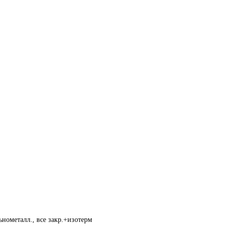
нометалл., все закр.+изотерм