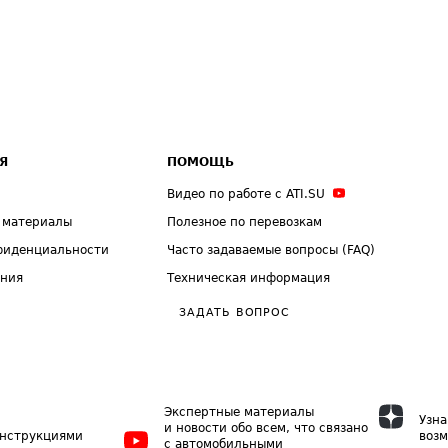
Я
ПОМОЩЬ
Видео по работе с ATI.SU
 материалы
Полезное по перевозкам
фиденциальности
Часто задаваемые вопросы (FAQ)
ения
Техническая информация
ЗАДАТЬ ВОПРОС
Экспертные материалы
Узна
и новости обо всем, что связано
инструкциями
возм
с автомобильными