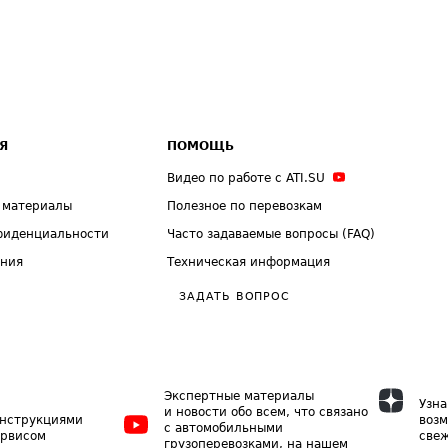
Я
ПОМОЩЬ
Видео по работе с ATI.SU
 материалы
Полезное по перевозкам
фиденциальности
Часто задаваемые вопросы (FAQ)
ения
Техническая информация
ЗАДАТЬ ВОПРОС
Экспертные материалы
Узна
и новости обо всем, что связано
инструкциями
возм
с автомобильными
ервисом
свеж
грузоперевозками, на нашем