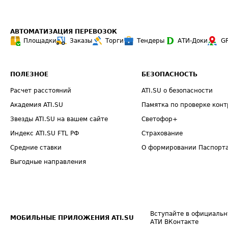
АВТОМАТИЗАЦИЯ ПЕРЕВОЗОК
Площадки
Заказы
Торги
Тендеры
АТИ-Доки
G
ПОЛЕЗНОЕ
БЕЗОПАСНОСТЬ
Расчет расстояний
ATI.SU о безопасности
Академия ATI.SU
Памятка по проверке конт
Звезды ATI.SU на вашем сайте
Светофор+
Индекс ATI.SU FTL РФ
Страхование
Средние ставки
О формировании Паспорт
Выгодные направления
Вступайте в официальн
МОБИЛЬНЫЕ ПРИЛОЖЕНИЯ ATI.SU
АТИ ВКонтакте