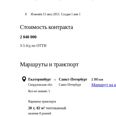
0
Изменён
11 июл 2013
.
Создан
1 янв 1
Стоимость контракта
2 040 000
3-5 б/д по ОТТН
Маршруты и транспорт
Екатеринбург
→
Санкт-Петербург
2 393
км
Маршрут на к
Свердловская обл.
Санкт-Петербург
Кол-во машин:
1
Варианты транспорта
20 т
,
82 м³
тентованный
наличие 8 ремней