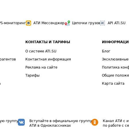
PS-мониторинг
АТИ Мессенджер
Цепочки грузов
API ATI.SU
КОНТАКТЫ И ТАРИФЫ
ИНФОРМАЦИ
О системе ATI.SU
Блог
рагентов
Контактная информация
Эксклюзивные
Реклама на сайте
Политика кон
Тарифы
Общие полож
а
Карта сайта
ую группу
Вступайте в официальную группу
Канал АТИ с 
АТИ в Одноклассниках
по работе с с