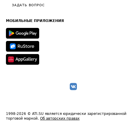
Полезное по перевозкам
Общие положения
ЗАДАТЬ ВОПРОС
Часто задаваемые вопросы (FAQ)
Карта сайта
Техническая информация
МОБИЛЬНЫЕ ПРИЛОЖЕНИЯ
1998-2026
© ATI.SU является юридически зарегистрированной
торговой маркой.
Об авторских правах