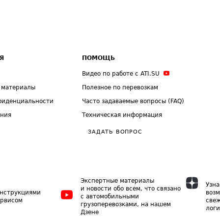
Я
ПОМОЩЬ
Видео по работе с ATI.SU
 материалы
Полезное по перевозкам
фиденциальности
Часто задаваемые вопросы (FAQ)
ения
Техническая информация
ЗАДАТЬ ВОПРОС
Экспертные материалы
Узна
и новости обо всем, что связано
инструкциями
возм
с автомобильными
ервисом
свеж
грузоперевозками, на нашем
логи
Дзене