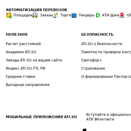
АВТОМАТИЗАЦИЯ ПЕРЕВОЗОК
Площадки
Заказы
Торги
Тендеры
АТИ-Доки
G
ПОЛЕЗНОЕ
БЕЗОПАСНОСТЬ
Расчет расстояний
ATI.SU о безопасности
Академия ATI.SU
Памятка по проверке конт
Звезды ATI.SU на вашем сайте
Светофор+
Индекс ATI.SU FTL РФ
Страхование
Средние ставки
О формировании Паспорт
Выгодные направления
Вступайте в официальн
МОБИЛЬНЫЕ ПРИЛОЖЕНИЯ ATI.SU
АТИ ВКонтакте