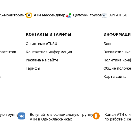
PS-мониторинг
АТИ Мессенджер
Цепочки грузов
API ATI.SU
КОНТАКТЫ И ТАРИФЫ
ИНФОРМАЦИ
О системе ATI.SU
Блог
рагентов
Контактная информация
Эксклюзивные
Реклама на сайте
Политика кон
Тарифы
Общие полож
а
Карта сайта
ую группу
Вступайте в официальную группу
Канал АТИ с 
АТИ в Одноклассниках
по работе с с