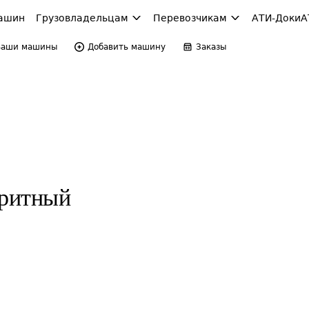
ашин
Грузовладельцам
Перевозчикам
АТИ-Доки
А
Ваши машины
Добавить машину
Заказы
аритный