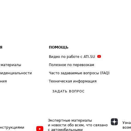
Я
ПОМОЩЬ
Видео по работе с ATI.SU
 материалы
Полезное по перевозкам
фиденциальности
Часто задаваемые вопросы (FAQ)
ения
Техническая информация
ЗАДАТЬ ВОПРОС
Экспертные материалы
Узна
и новости обо всем, что связано
инструкциями
возм
с автомобильными