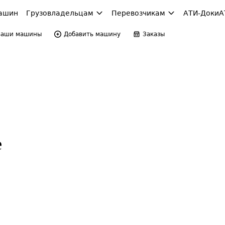
ашин
Грузовладельцам
Перевозчикам
АТИ-Доки
А
Ваши машины
Добавить машину
Заказы
е