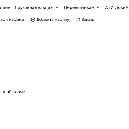
ашин
Грузовладельцам
Перевозчикам
АТИ-Доки
А
Ваши машины
Добавить машину
Заказы
ронной форме