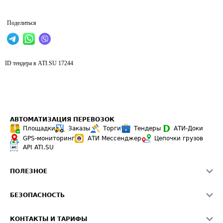
Поделиться
ID тендера в ATI.SU
17244
АВТОМАТИЗАЦИЯ ПЕРЕВОЗОК
Площадки
Заказы
Торги
Тендеры
АТИ-Доки
GPS-мониторинг
АТИ Мессенджер
Цепочки грузов
API ATI.SU
ПОЛЕЗНОЕ
Расчет расстояний
БЕЗОПАСНОСТЬ
Академия ATI.SU
ATI.SU о безопасности
Звезды ATI.SU на вашем сайте
КОНТАКТЫ И ТАРИФЫ