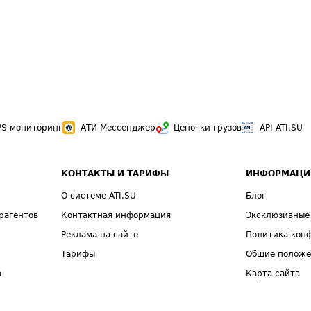
PS-мониторинг
АТИ Мессенджер
Цепочки грузов
API ATI.SU
КОНТАКТЫ И ТАРИФЫ
ИНФОРМАЦИ
О системе ATI.SU
Блог
рагентов
Контактная информация
Эксклюзивные
Реклама на сайте
Политика кон
Тарифы
Общие полож
а
Карта сайта