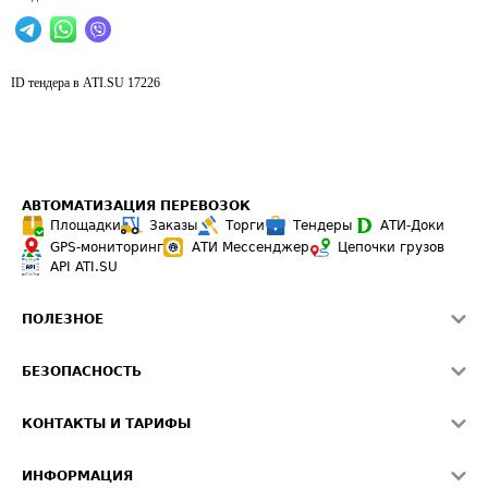
ID тендера в ATI.SU
17226
АВТОМАТИЗАЦИЯ ПЕРЕВОЗОК
Площадки
Заказы
Торги
Тендеры
АТИ-Доки
GPS-мониторинг
АТИ Мессенджер
Цепочки грузов
API ATI.SU
ПОЛЕЗНОЕ
Расчет расстояний
БЕЗОПАСНОСТЬ
Академия ATI.SU
ATI.SU о безопасности
Звезды ATI.SU на вашем сайте
КОНТАКТЫ И ТАРИФЫ
Памятка по проверке контрагентов
Индекс ATI.SU FTL РФ
О системе ATI.SU
Светофор+
Средние ставки
ИНФОРМАЦИЯ