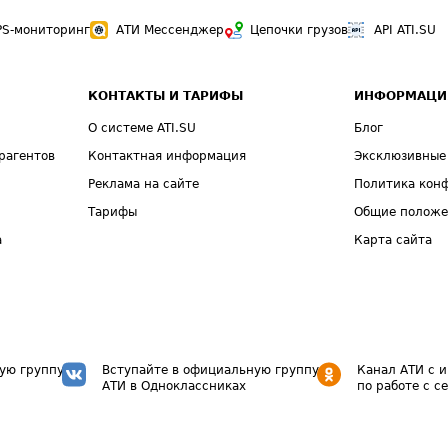
PS-мониторинг
АТИ Мессенджер
Цепочки грузов
API ATI.SU
КОНТАКТЫ И ТАРИФЫ
ИНФОРМАЦИ
О системе ATI.SU
Блог
рагентов
Контактная информация
Эксклюзивные
Реклама на сайте
Политика кон
Тарифы
Общие полож
а
Карта сайта
ую группу
Вступайте в официальную группу
Канал АТИ с 
АТИ в Одноклассниках
по работе с с