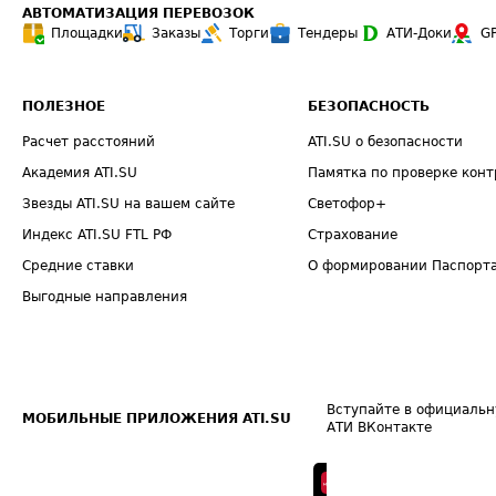
АВТОМАТИЗАЦИЯ ПЕРЕВОЗОК
Площадки
Заказы
Торги
Тендеры
АТИ-Доки
G
ПОЛЕЗНОЕ
БЕЗОПАСНОСТЬ
Расчет расстояний
ATI.SU о безопасности
Академия ATI.SU
Памятка по проверке конт
Звезды ATI.SU на вашем сайте
Светофор+
Индекс ATI.SU FTL РФ
Страхование
Средние ставки
О формировании Паспорт
Выгодные направления
Вступайте в официальн
МОБИЛЬНЫЕ ПРИЛОЖЕНИЯ ATI.SU
АТИ ВКонтакте