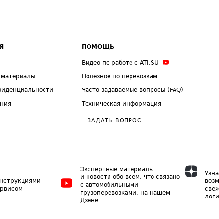
Я
ПОМОЩЬ
Видео по работе с ATI.SU
 материалы
Полезное по перевозкам
фиденциальности
Часто задаваемые вопросы (FAQ)
ения
Техническая информация
ЗАДАТЬ ВОПРОС
Экспертные материалы
Узна
и новости обо всем, что связано
инструкциями
возм
с автомобильными
ервисом
свеж
грузоперевозками, на нашем
логи
Дзене