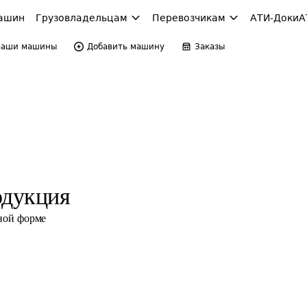
ашин
Грузовладельцам
Перевозчикам
АТИ-Доки
А
Ваши машины
Добавить машину
Заказы
одукция
ной форме