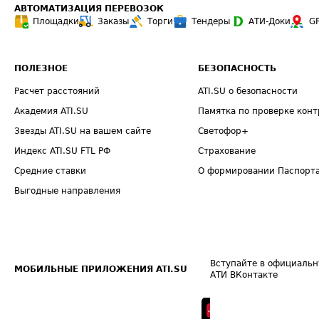
АВТОМАТИЗАЦИЯ ПЕРЕВОЗОК
Площадки
Заказы
Торги
Тендеры
АТИ-Доки
G
ПОЛЕЗНОЕ
БЕЗОПАСНОСТЬ
Расчет расстояний
ATI.SU о безопасности
Академия ATI.SU
Памятка по проверке конт
Звезды ATI.SU на вашем сайте
Светофор+
Индекс ATI.SU FTL РФ
Страхование
Средние ставки
О формировании Паспорт
Выгодные направления
Вступайте в официальн
МОБИЛЬНЫЕ ПРИЛОЖЕНИЯ ATI.SU
АТИ ВКонтакте