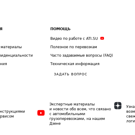
Я
ПОМОЩЬ
Видео по работе с ATI.SU
 материалы
Полезное по перевозкам
фиденциальности
Часто задаваемые вопросы (FAQ)
ения
Техническая информация
ЗАДАТЬ ВОПРОС
Экспертные материалы
Узна
и новости обо всем, что связано
инструкциями
возм
с автомобильными
ервисом
свеж
грузоперевозками, на нашем
логи
Дзене