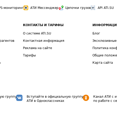
PS-мониторинг
АТИ Мессенджер
Цепочки грузов
API ATI.SU
КОНТАКТЫ И ТАРИФЫ
ИНФОРМАЦИ
О системе ATI.SU
Блог
рагентов
Контактная информация
Эксклюзивные
Реклама на сайте
Политика кон
Тарифы
Общие полож
а
Карта сайта
ую группу
Вступайте в официальную группу
Канал АТИ с 
АТИ в Одноклассниках
по работе с с