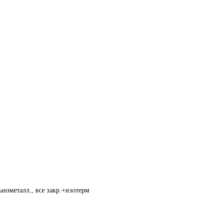
нометалл., все закр.+изотерм