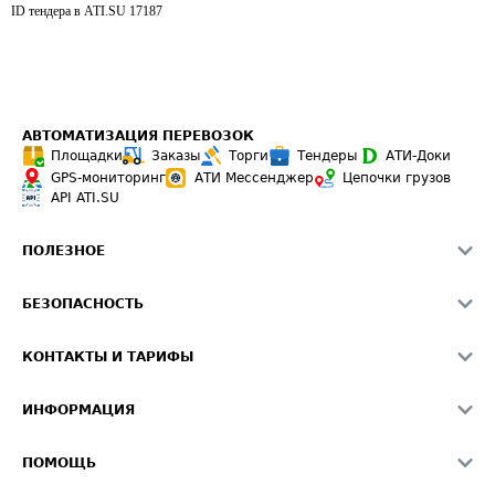
ID тендера в ATI.SU
17187
АВТОМАТИЗАЦИЯ ПЕРЕВОЗОК
Площадки
Заказы
Торги
Тендеры
АТИ-Доки
GPS-мониторинг
АТИ Мессенджер
Цепочки грузов
API ATI.SU
ПОЛЕЗНОЕ
Расчет расстояний
БЕЗОПАСНОСТЬ
Академия ATI.SU
ATI.SU о безопасности
Звезды ATI.SU на вашем сайте
КОНТАКТЫ И ТАРИФЫ
Памятка по проверке контрагентов
Индекс ATI.SU FTL РФ
О системе ATI.SU
Светофор+
Средние ставки
ИНФОРМАЦИЯ
Контактная информация
Страхование
Выгодные направления
Блог
Реклама на сайте
О формировании Паспорта
ПОМОЩЬ
Эксклюзивные материалы
Тарифы