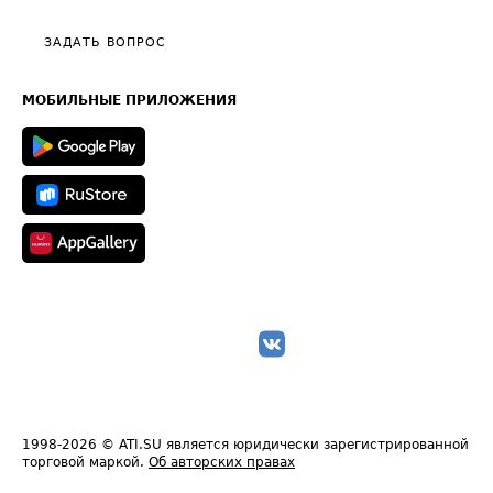
Видео по работе с ATI.SU
Политика конфиденциальности
Полезное по перевозкам
Общие положения
ЗАДАТЬ ВОПРОС
Часто задаваемые вопросы (FAQ)
Карта сайта
Техническая информация
МОБИЛЬНЫЕ ПРИЛОЖЕНИЯ
1998-2026
© ATI.SU является юридически зарегистрированной
торговой маркой.
Об авторских правах