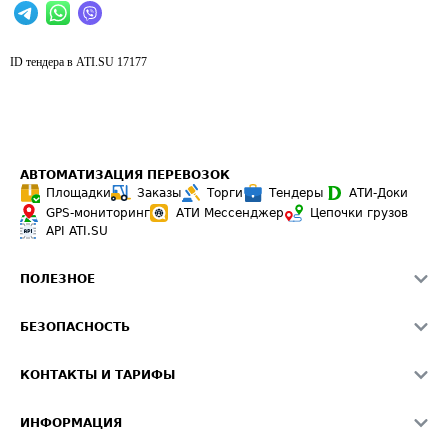
ID тендера в ATI.SU
17177
АВТОМАТИЗАЦИЯ ПЕРЕВОЗОК
Площадки
Заказы
Торги
Тендеры
АТИ-Доки
GPS-мониторинг
АТИ Мессенджер
Цепочки грузов
API ATI.SU
ПОЛЕЗНОЕ
Расчет расстояний
БЕЗОПАСНОСТЬ
Академия ATI.SU
ATI.SU о безопасности
Звезды ATI.SU на вашем сайте
КОНТАКТЫ И ТАРИФЫ
Памятка по проверке контрагентов
Индекс ATI.SU FTL РФ
О системе ATI.SU
Светофор+
Средние ставки
ИНФОРМАЦИЯ
Контактная информация
Страхование