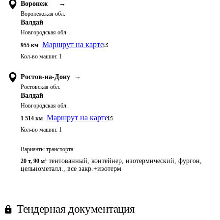
Воронеж
→
Воронежская обл.
Валдай
Новгородская обл.
Маршрут на карте
955
км
Кол-во машин:
1
Ростов-на-Дону
→
Ростовская обл.
Валдай
Новгородская обл.
Маршрут на карте
1 514
км
Кол-во машин:
1
Варианты транспорта
тентованный, контейнер, изотермический, фургон,
20 т
,
90 м³
цельнометалл., все закр.+изотерм
Тендерная документация