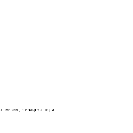
нометалл., все закр.+изотерм