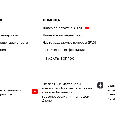
Я
ПОМОЩЬ
Видео по работе с ATI.SU
 материалы
Полезное по перевозкам
фиденциальности
Часто задаваемые вопросы (FAQ)
ения
Техническая информация
ЗАДАТЬ ВОПРОС
Экспертные материалы
Узна
и новости обо всем, что связано
инструкциями
возм
с автомобильными
ервисом
свеж
грузоперевозками, на нашем
логи
Дзене