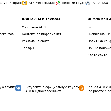
PS-мониторинг
АТИ Мессенджер
Цепочки грузов
API ATI.SU
КОНТАКТЫ И ТАРИФЫ
ИНФОРМАЦИ
О системе ATI.SU
Блог
рагентов
Контактная информация
Эксклюзивные
Реклама на сайте
Политика кон
Тарифы
Общие полож
а
Карта сайта
ую группу
Вступайте в официальную группу
Канал АТИ с 
АТИ в Одноклассниках
по работе с с